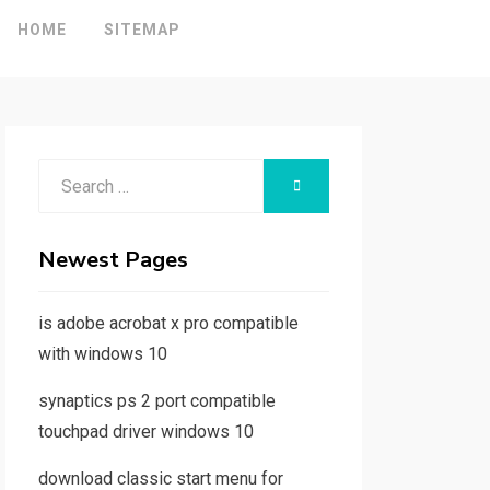
HOME
SITEMAP
Search
SEARCH
for:
Newest Pages
is adobe acrobat x pro compatible
with windows 10
synaptics ps 2 port compatible
touchpad driver windows 10
download classic start menu for