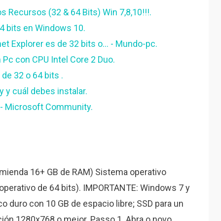
s Recursos (32 & 64 Bits) Win 7,8,10!!!.
4 bits en Windows 10.
 Explorer es de 32 bits o... - Mundo-pc.
n Pc con CPU Intel Core 2 Duo.
e 32 o 64 bits ️.
y cuál debes instalar.
- Microsoft Community.
mienda 16+ GB de RAM) Sistema operativo
 operativo de 64 bits). IMPORTANTE: Windows 7 y
o duro con 10 GB de espacio libre; SSD para un
ción 1280x768 o mejor. Passo 1. Abra o novo